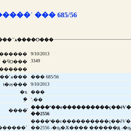
���´ ��� 685/56
���´˹ѧ����Ѻ���
9/10/2013
ѧ������
3349
�ӴѺ���
������
��˹ѧ���
��� 685/56
9/10/2013
ŧ�ѹ���
�ҡ
���
�֧
˹.��
����ª��ͼ����������ç��èѴ����§�ͺ������³
����ͧ
��2556
����ª��ͼ����������ç��èѴ����§�ͺ������³
������´
��2556 -�ҧ�Ѫ���� ������ԭ -