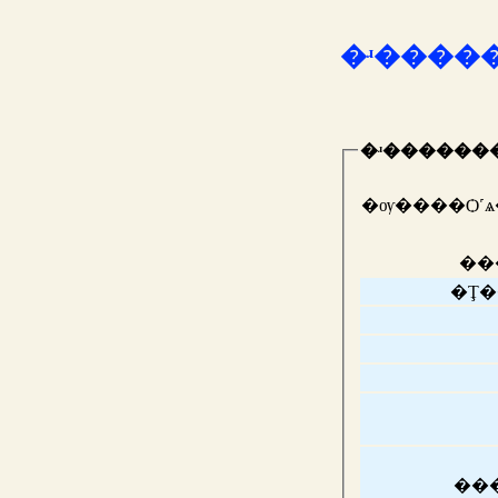
�ʴ������
�ʴ������
�ѹ����Ѻ˹
��
�Ţ�
��