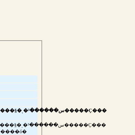
س������Ҫ���
س������Ҫ���
�ҧ����ó�