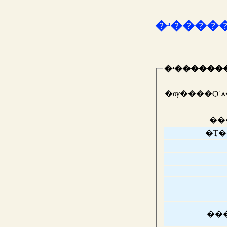
�ʴ������
�ʴ������
�ѹ����Ѻ˹
��
�Ţ�
��