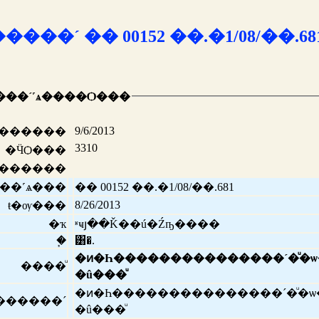
���´ �� 00152 ��.�1/08/��.68
���´˹ѧ����Ѻ���
9/6/2013
ѧ������
3310
�ӴѺ���
������
��˹ѧ���
�� 00152 ��.�1/08/��.681
8/26/2013
ŧ�ѹ���
�ҡ
ʶҹյ��Ǩ��ú�Źҧ����
�֧
͸�.
�ͷ�Һ���������������´�ͧ�ѡ
����ͧ
�û���ͧ
�ͷ�Һ���������������´�ͧ�ѡ
������´
�û���ͧ